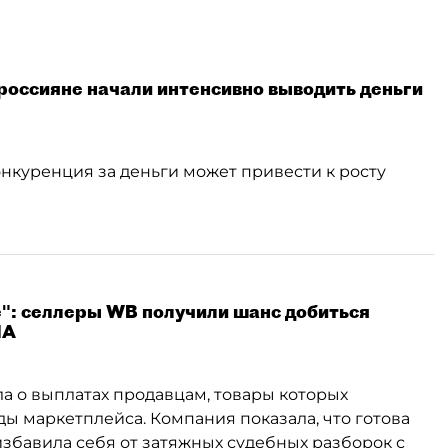
россияне начали интенсивно выводить деньги
нкуренция за деньги может привести к росту
": селлеры WB получили шанс добиться
ЛА
ла о выплатах продавцам, товары которых
ды маркетплейса. Компания показала, что готова
збавила себя от затяжных судебных разборок с