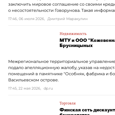
заключить мировое соглашение со своими креди
о несостоятельности Говорунова. Такая информ
17:46, 06 июля 2026
,
Дмитрий Маракулин
Недвижимость
МТУ и ООО "Кожевенна
Брусницыных
Межрегиональное территориальное управление 
подало апелляционную жалобу, указав на недост
помещений в памятнике "Особняк, фабрика и бо
Васильевском острове.
17:45, 22 мая 2026
,
dp.ru
Торговля
Финская сеть дискаунт
банкротстве