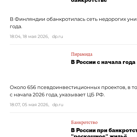
В Финляндии обанкротилась сеть недорогих унив
года.
18:04, 18 мая 2026
,
dp.ru
Пирамида
В России с начала год
Около 656 псевдоинвестиционных проектов, в т
с начала 2026 года, указывает ЦБ РФ.
18:07, 05 мая 2026
,
dp.ru
Банкротство
В России при банкротс
"роскошное" жильё