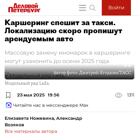
Войти
Каршеринг спешит за такси.
Локализацию скоро пропишут
арендуемым авто
Массовую замену иномарок в каршеринге
могут узаконить до осени 2025 года
Автор фото:
Дмитрий Ягодкин/ТАСС
Модельный ряд Lada.
23 мая 2025
19:56
1311
Читайте нас в мессенджере Max
Елизавета Ножевина, Александр
Возяков
Все материалы автора