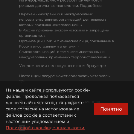
На информационном ресурсе применяются
рекомендательные технологии. Подробнее.
Перечень иностранных и международных
неправительственных организаций, деятельность
↓
которых признана нежелательной:
В России признаны экстремистскими и запрещены
↓
организации:
Организации, СМИ и физические лица, признанные в
↓
России иностранными агентами:
Список организаций, в том числе иностранных и
↓
международных, признанных террористическими
Уведомления недоступны в этом браузере
Настоящий ресурс может содержать материалы
18+
На нашем сайте используются cookie-
Политика конфиденциальности
файлы. Продолжая пользоваться
Правила использования информационных
данным сайтом, вы подтверждаете
материалов
Понятно
свое согласие на использование
файлов cookie в соответствии с
Охрана труда
настоящим уведомлением и
Политикой о конфиденциальности.
RSS