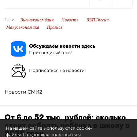
Внешэкономбанк
Новость
ВВП России
Тэги:
Макроэкономика
Прогноз
Обсуждаем новости здесь
Присоединяйтесь!
Подписаться на новости
Новости СМИ2
От 6 до 52 тыс. рублей: сколько
стоит собрать ребёнка в школу в
На нашем сайте используются cookie-
2026 году
файлы. Продолжая пользоваться