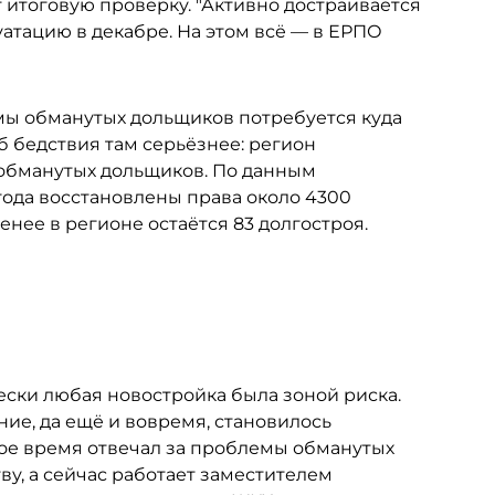
т итоговую проверку. "Активно достраивается
уатацию в декабре. На этом всё — в ЕРПО
мы обманутых дольщиков потребуется куда
б бедствия там серьёзнее: регион
 обманутых дольщиков. По данным
 года восстановлены права около 4300
нее в регионе остаётся 83 долгостроя.
чески любая новостройка была зоной риска.
ние, да ещё и вовремя, становилось
ое время отвечал за проблемы обманутых
ву, а сейчас работает заместителем