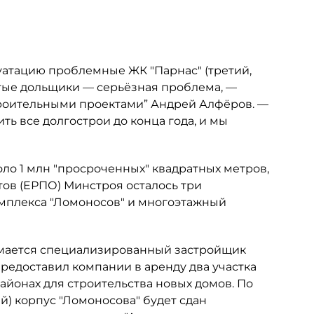
луатацию проблемные ЖК "Парнас" (третий,
утые дольщики — серьёзная проблема, —
троительными проектами” Андрей Алфёров. —
ь все долгострои до конца года, и мы
коло 1 млн "просроченных" квадратных метров,
тов (ЕРПО) Минстроя осталось три
омплекса "Ломоносов" и многоэтажный
имается специализированный застройщик
предоставил компании в аренду два участка
айонах для строительства новых домов. По
) корпус "Ломоносова" будет сдан