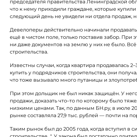
председателя правительства Ленинградской обла
что к нему приходили граждане, которые купили 
следующий день не увидели ни отдела продаж, 
Девелоперы действительно начинали продавать к
ещё в чистом поле, только поставив забор. При 
ни даже документов на землю у них не было. Вс
строительства.
Известны случаи, когда квартира продавалась 2–3
купить у подрядчиков строительства, они получ
что тоже вызывало много путаницы и злоупотре
При этом дольщик не был никак защищён. У нег
продажи, доказать что–то по которому было тяж
низкими ценами. Так, по данным БН.ру, в июле 2
рынке составляла 27,9 тыс. рублей — почти на п
Таким рынок был до 2005 года, когда вступил в с
строительстве…". У закона был достаточно длите