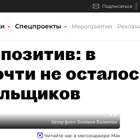
Подписаться
ки
Спецпроекты
Мероприятия
Реклам
позитив: в
чти не осталос
ольщиков
Автор фото:
Беликов Валентин
Читайте нас в мессенджере Max