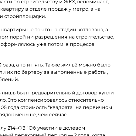
сти по строительству и ЖКХ, вспоминает,
квартиру в отделе продаж у метро, а на
ни стройплощадки.
вартиры не то что на стадии котлована, а
этом порой ни разрешения на строительство,
ё оформлялось уже потом, в процессе
 раза, а то и пять. Также жильё можно было
али их по бартеру за выполненные работы,
блений.
о лишь был предварительный договор купли–
ело. Это компенсировалось относительно
005 года стоимость "квадрата" на первичном
орядок меньше, чем сейчас.
илу 214–ФЗ "Об участии в долевом
льный переходный период — 2 года, когда