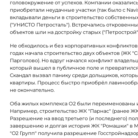
головокружение от успехов. Компании оказались 
приобретали неудачные участки (так было с Nav
вкладывали деньги в строительство собственных
("УНИСТО Петросталь"). Встречались откровенны
объектов шли на достройку старых ("Петрострой"
Не обходилось и без корпоративных конфликтов.
годах начала строительство двух объектов (ЖК "
Парголово). Но вдруг начался конфликт владель
который вышел в публичное поле и превратилс
Скандал вызвал панику среди дольщиков, которы
квартиры. Процесс быстро приобрёл лавинообраз
не окончательно.
Оба жилых комплекса О2 были переименованы 
Например, строительство ЖК "Парнас" (ранее ЖК
Разрешение на ввод третьего (и последнего) пол
завершению и долгая история ЖК "Ромашки" в М
"O2 Групп" получила разрешение Госстройнадзор