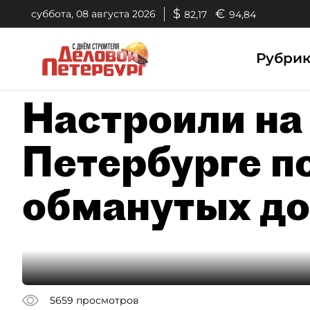
$
€
суббота, 08 августа 2026
82,17
94,84
Рубри
Настроили на 
Петербурге по
обманутых д
5659
просмотров