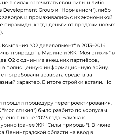
не в силах рассчитать свои силы и либо
is Development Group и "Норманном"), либо
 заводов и промахивались с их экономикой
е пирамиды, когда деньги от продажи новых
).
 Компания "О2 девелопмент" в 2013–2014
Силы природы" в Мурино и ЖК "Моя стихия" в
цев О2 с одним из внешних партнёров,
я в полноценную информационную войну.
е потребовали возврата средств за
ный характер. В итоге стройки встали. Но
и прошли процедуру перепроектирования.
 "Моя стихия") было разбито по корпусам.
учено в июне 2023 года. Близка к
урино (ранее ЖК "Силы природы"). В июне
а Ленинградской области на ввод в