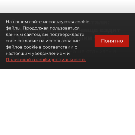
Самостоятельными стали:
На нашем сайте используются cookie-
петербуржцы всё чаще ездят
файлы. Продолжая пользоваться
данным сайтом, вы подтверждаете
в Турцию без покупки туров
Понятно
свое согласие на использование
файлов cookie в соответствии с
Петербуржцы стали чаще отдыхать в
настоящим уведомлением и
Турции без покупки туров
Политикой о конфиденциальности.
08 августа 2026
00:05
2280
Читайте нас в мессенджере Max
Дарья Дмитриева
Все материалы автора
Автор фото:
Михаил Тихонов / "ДП"