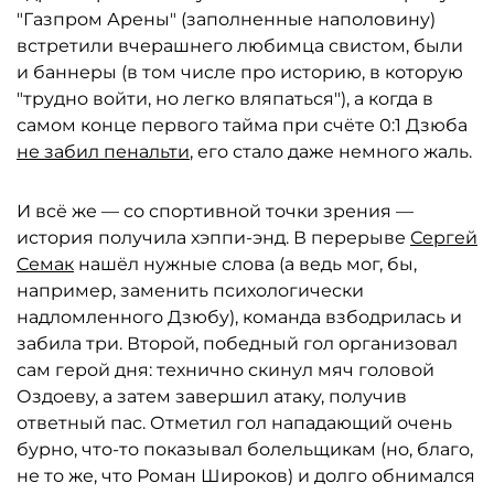
"Газпром Арены" (заполненные наполовину)
встретили вчерашнего любимца свистом, были
и баннеры (в том числе про историю, в которую
"трудно войти, но легко вляпаться"), а когда в
самом конце первого тайма при счёте 0:1 Дзюба
не забил пенальти
, его стало даже немного жаль.
И всё же — со спортивной точки зрения —
история получила хэппи-энд. В перерыве
Сергей
Семак
нашёл нужные слова (а ведь мог, бы,
например, заменить психологически
надломленного Дзюбу), команда взбодрилась и
забила три. Второй, победный гол организовал
сам герой дня: технично скинул мяч головой
Оздоеву, а затем завершил атаку, получив
ответный пас. Отметил гол нападающий очень
бурно, что-то показывал болельщикам (но, благо,
не то же, что Роман Широков) и долго обнимался