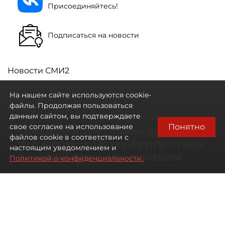
Присоединяйтесь!
Подписаться на новости
Новости СМИ2
На нашем сайте используются cookie-
файлы. Продолжая пользоваться
данным сайтом, вы подтверждаете
Понятно
свое согласие на использование
"Безальтернативная модель":
файлов cookie в соответствии с
что мешает Петербургу стать
настоящим уведомлением и
полицентричным городом
Политикой о конфиденциальности.
Районы массовой застройки в
Петербурге стали развиваться
неравномерно