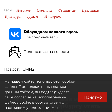
Новость
События
Фестиваль
Праздники
Тэги:
Культура
Туризм
Интервью
Обсуждаем новости здесь
Присоединяйтесь!
Подписаться на новости
Новости СМИ2
На нашем сайте используются cookie-
файлы. Продолжая пользоваться
данным сайтом, вы подтверждаете
Понятно
свое согласие на использование
"Безальтернативная модель":
файлов cookie в соответствии с
что мешает Петербургу стать
настоящим уведомлением и