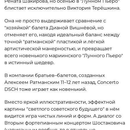
Рената Шакирова, но осенью в "Лунном Пьеро"
блистает исключительно Виктория Терёшкина.
Она не просто выдерживает сравнение с
"хозяйкой" балета Дианой Вишнёвой, но
отменяет его, находя идеальный баланс между
точной "ратманской" пластикой и лёгкой
артистической манерностью, и превращает
всего новенького мариинского "Лунного Пьеро"
в истинный шедевр.
В компании братьев–балетов, созданных
Алексеем Ратманским 11–12 лет назад, Concerto
DSCH тоже играет как новенький.
Вместо яркой иллюстративности, эффектной
картины "светлого советского будущего" в нём
видится игра чистых линий и форм. А диалог со
Вторым фортепианным концертом Шостаковича
(написанным вообще–то в отнюдь не