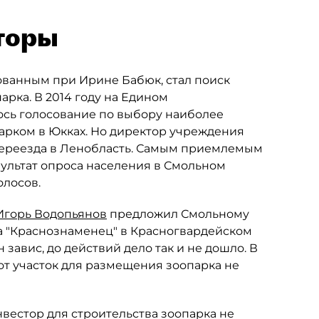
торы
ованным при Ирине Бабюк, стал поиск
рка. В 2014 году на Едином
сь голосование по выбору наиболее
парком в Юкках. Но директор учреждения
переезда в Ленобласть. Самым приемлемым
зультат опроса населения в Смольном
олосов.
Игорь Водопьянов
предложил Смольному
а "Краснознаменец" в Красногвардейском
завис, до действий дело так и не дошло. В
тот участок для размещения зоопарка не
вестор для строительства зоопарка не