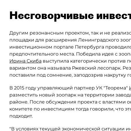
Несговорчивые инвес
Другим резонансным проектом, так и не реализ
площадки для расширения Ленинградского зоопа
инвестиционном портале Петербурга проводило
предпочтительного места. Победила идея с зоо
Ирина Скиба
выступила категорически против 
вариантом она называла Ржевский лесопарк. Ре
поставили под сомнение, заподозрив накрутку г
В 2015 году управляющий партнер УК "Теорема"
разместить новый зоопарк на территории завод
районе. После обсуждения проекта с властями он 
комитете по инвестициям тогда говорили, что э
подходит.
"В условиях текущей экономической ситуации ин