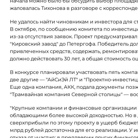
начала можно было бы обсудить выбор площадки
жаловалась Тихонова в разговоре с корреспонден
Не удалось найти чиновникам и инвестора для с
В октябре, по сообщению комитета по инвестиц
из-за отсутствия заявок. Проект предусматрива
"Кировский завод" до Петергофа. Победитель до
привлеченных средств, содержать, ремонтирова
должно действовать 30 лет, а общая стоимость оц
В конкурсе планировали участвовать пять компа
две другие — "АйСиЭй ЛТ" и "Проектно-инвестиц
Еще одна компания, АКК, подала документы позж
"Трамвайная компания Северной столицы" — во
"Крупные компании и финансовые организации 
обладающими более высокой доходностью. Но в 
сверхприбыли по этому проекту в ущерб бюджету.
млрд рублей достаточна для его реализации. У 
отказа от участия: в преддверии других финанс