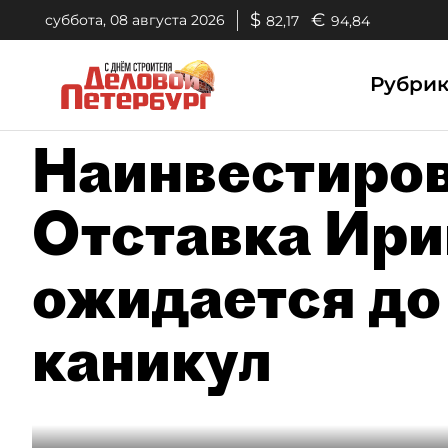
$
€
суббота, 08 августа 2026
82,17
94,84
Рубри
Наинвестиров
Отставка Ир
ожидается до
каникул