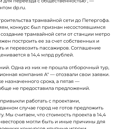
 для переезда с общественностью", —
том dp.ru.
троительства трамвайной сети до Петергофа.
иям, конкурс был признан несостоявшимся
л создание трамвайной сети от станции метро
лжен построить ее за счет собственных и
ть и перевозить пассажиров. Соглашение
енивается в 14,4 млрд рублей.
ний. Одна из них не прошла отборочный тур,
ионная компания А" — отозвали свои заявки.
е назначенного срока, а пятая —
обще не предоставила предложений.
привыкли работать с проектами,
данном случае город не готов предложить
 Мы считаем, что стоимость проекта в 14,4
инвесторов могли быть и иные причины для
овоемких конкурсов крупные игроки