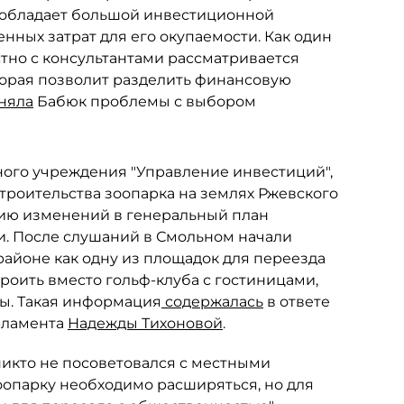
не обладает большой инвестиционной
ных затрат для его окупаемости. Как один
тно с консультантами рассматривается
торая позволит разделить финансовую
няла
Бабюк проблемы с выбором
ного учреждения "Управление инвестиций",
троительства зоопарка на землях Ржевского
ию изменений в генеральный план
ли. После слушаний в Смольном начали
районе как одну из площадок для переезда
роить вместо гольф-клуба с гостиницами,
ы. Такая информация
содержалась
в ответе
рламента
Надежды Тихоновой
.
 никто не посоветовался с местными
опарку необходимо расширяться, но для