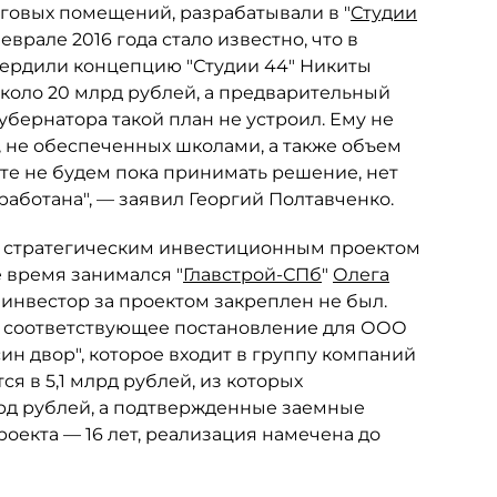
рговых помещений, разрабатывали в "
Студии
феврале 2016 года стало известно, что в
вердили концепцию "Студии 44" Никиты
коло 20 млрд рублей, а предварительный
губернатора такой план не устроил. Ему не
 не обеспеченных школами, а также объем
е не будем пока принимать решение, нет
аботана", — заявил Георгий Полтавченко.
а стратегическим инвестиционным проектом
е время занимался "
Главстрой-СПб
"
Олега
н инвестор за проектом закреплен не был.
о соответствующее постановление для ООО
н двор", которое входит в группу компаний
я в 5,1 млрд рублей, из которых
лрд рублей, а подтвержденные заемные
роекта — 16 лет, реализация намечена до