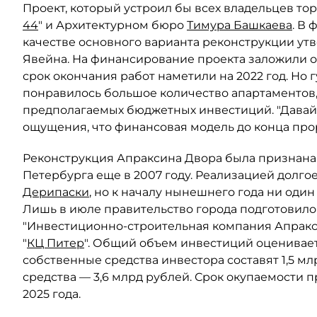
Проект, который устроил бы всех владельцев то
44
" и Архитектурном бюро
Тимура Башкаева
. В 
качестве основного варианта реконструкции ут
Явейна. На финансирование проекта заложили о
срок окончания работ наметили на 2022 год. Но 
понравилось большое количество апартаментов,
предполагаемых бюджетных инвестиций. "Давайт
ощущения, что финансовая модель до конца прор
Реконструкция Апраксина Двора была признан
Петербурга еще в 2007 году. Реализацией долго
Дерипаски
, но к началу нынешнего года ни оди
Лишь в июле правительство города подготовил
"Инвестиционно-строительная компания Апракси
"
КЦ Питер
". Общий объем инвестиций оцениваетс
собственные средства инвестора составят 1,5 м
средства — 3,6 млрд рублей. Срок окупаемости п
2025 года.