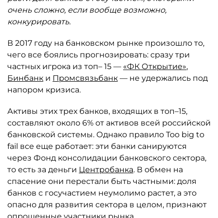
очень сложно, если вообще возможно,
конкурировать.
В 2017 году на банковском рынке произошло то,
чего все боялись прогнозировать: сразу три
частных игрока из топ– 15 —
«ФК Открытие»
,
Бинбанк
и
Промсвязьбанк
— не удержались под
напором кризиса.
Активы этих трех банков, входящих в топ–15,
составляют около 6% от активов всей российской
банковской системы. Однако правило Too big to
fail все еще работает: эти банки санируются
через Фонд консолидации банковского сектора,
то есть за деньги
Центробанка
. В обмен на
спасение они перестали быть частными: доля
банков с госучастием неумолимо растет, а это
опасно для развития сектора в целом, признают
опрошенные участники рынка.