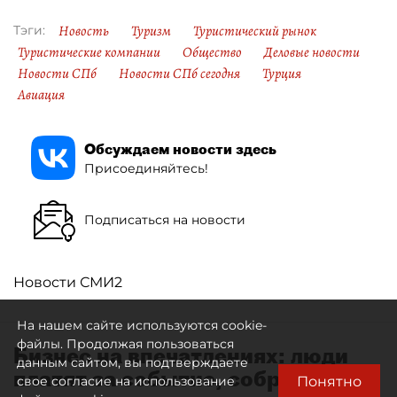
Новость
Туризм
Туристический рынок
Тэги:
Туристические компании
Общество
Деловые новости
Новости СПб
Новости СПб сегодня
Турция
Авиация
Обсуждаем новости здесь
Присоединяйтесь!
Подписаться на новости
Новости СМИ2
На нашем сайте используются cookie-
файлы. Продолжая пользоваться
Бизнес на впечатлениях: люди
данным сайтом, вы подтверждаете
платят за событие, собранное
Понятно
свое согласие на использование