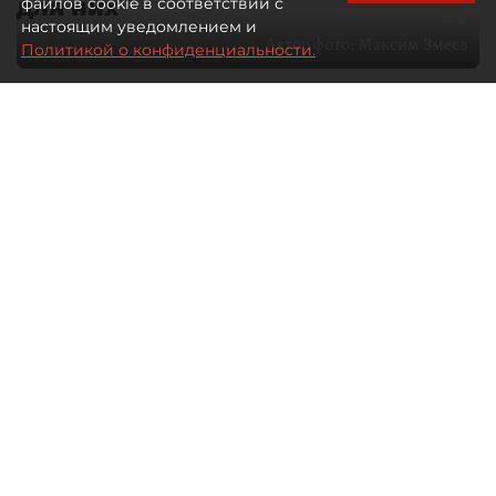
для них
файлов cookie в соответствии с
настоящим уведомлением и
Автор фото:
Максим Змеев
Политикой о конфиденциальности.
04 августа 2026
15:51
3356
Читайте нас в мессенджере Max
dp.ru
Все материалы автора
Летний календарь событий
обогатился во многих регионах.
Сегмент сегодня привлекателен как
для культурных институтов, так и для
бизнеса из "непрофильных" сфер.
Каким должен быть современный
фестиваль, чтобы оставаться
востребованным в условиях высокой
конкуренции, а также почему зритель