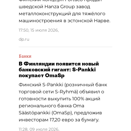
шведской Hanza Group завод
металлоконструкций для тяжёлого
машиностроения в эстонской Нарве.
17:50, 15 июля 2026
,
dp.ru
Банки
В Финляндии появится новый
банковский гигант: S-Pankki
покупает OmaSp
Финский S-Pankki (розничный банк
торговой сети S-Ryhmä) объявил о
готовности выкупить 100% акций
регионального банка Oma
Säästöpankki (OmaSp), предложив
инвесторам 17,20 евро за бумагу.
11:28, 09 июля 2026
,