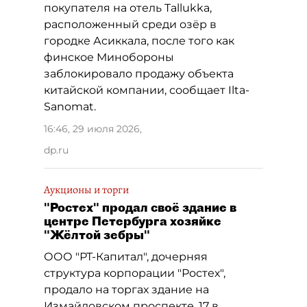
покупателя на отель Tallukka,
расположенный среди озёр в
городке Асиккала, после того как
финское Минобороны
заблокировало продажу объекта
китайской компании, сообщает Ilta-
Sanomat.
16:46, 29 июля 2026
,
dp.ru
Аукционы и торги
"Ростех" продал своё здание в
центре Петербурга хозяйке
"Жёлтой зебры"
ООО "РТ-Капитал", дочерняя
структура корпорации "Ростех",
продало на торгах здание на
Измайловском проспекте, 17 в