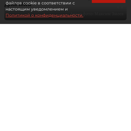
для них
файлов cookie в соответствии с
настоящим уведомлением и
Автор фото:
Максим Змеев
Политикой о конфиденциальности.
04 августа 2026
15:51
2306
Читайте нас в мессенджере Max
dp.ru
Все материалы автора
Летний календарь событий
обогатился во многих регионах.
Сегмент сегодня привлекателен как
для культурных институтов, так и для
бизнеса из "непрофильных" сфер.
Каким должен быть современный
фестиваль, чтобы оставаться
востребованным в условиях высокой
конкуренции, а также почему зритель