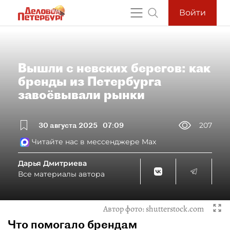
Войти
Вышли с невских берегов: как
бренды из Петербурга
завоёвывали рынки
30 августа 2025
07:09
207
Читайте нас в мессенджере Max
Дарья Дмитриева
Все материалы автора
Автор фото:
shutterstock.com
Что помогало брендам