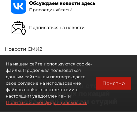
Обсуждаем новости здесь
Присоединяйтесь!
Подписаться на новости
Новости СМИ2
На нашем сайте используются cookie-
файлы. Продолжая пользоваться
данным сайтом, вы подтверждаете
Понятно
свое согласие на использование
Восток Петербурга стал
файлов cookie в соответствии с
одной из главных локаций
настоящим уведомлением и
города по продажам студий
Политикой о конфиденциальности.
09 августа 2026
00:05
224
Читайте нас в мессенджере Max