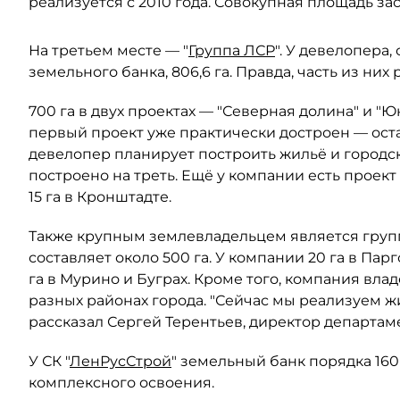
реализуется с 2010 года. Совокупная площадь з
На третьем месте — "
Группа ЛСР
". У девелопера
земельного банка, 806,6 га. Правда, часть из ни
700 га в двух проектах — "Северная долина" и "
первый проект уже практически достроен — оста
девелопер планирует построить жильё и городск
построено на треть. Ещё у компании есть проект 
15 га в Кронштадте.
Также крупным землевладельцем является групп
составляет около 500 га. У компании 20 га в Пар
га в Мурино и Буграх. Кроме того, компания вла
разных районах города. "Сейчас мы реализуем ж
рассказал Сергей Терентьев, директор департа
У СК "
ЛенРусСтрой
" земельный банк порядка 160
комплексного освоения.