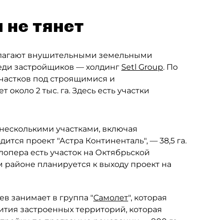
 не тянет
олагают внушительными земельными
еди застройщиков — холдинг
Setl Group
. По
частков под строящимися и
коло 2 тыс. га. Здесь есть участки
 несколькими участками, включая
тся проект "Астра Континенталь", — 38,5 га.
елопера есть участок на Октябрьской
 районе планируется к выходу проект на
в занимает в группа "
Самолет
", которая
тия застроенных территорий, которая