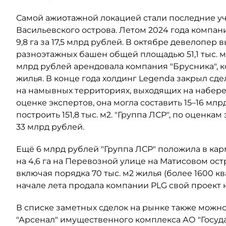
Самой ажиотажной локацией стали последние у
Васильевского острова. Летом 2024 года компа
9,8 га за 17,5 млрд рублей. В октябре девелопер
разноэтажных башен общей площадью 51,1 тыс. м2
млрд рублей арендовала компания "Брусника", ко
жилья. В конце года холдинг Legenda закрыл сде
на намывных территориях, выходящих на набереж
оценке экспертов, она могла составить 15–16 мл
построить 151,8 тыс. м2. "Группа ЛСР", по оценкам
33 млрд рублей.
Ещё 6 млрд рублей "Группа ЛСР" положила в кар
на 4,6 га на Перевозной улице на Матисовом ост
включая порядка 70 тыс. м2 жилья (более 1600 кв
начале лета продала компании PLG свой проект н
В списке заметных сделок на рынке также можн
"Арсенал" имущественного комплекса АО "Госуда