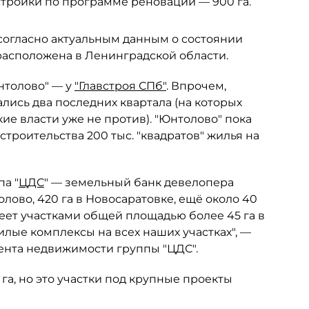
астройки по программе реновации — 900 га.
, согласно актуальным данным о состоянии
х расположена в Ленинградской области.
Юнтолово" — у
"Главстроя СПб"
. Впрочем,
лись два последних квартала (на которых
ие власти уже не против). "Юнтолово" пока
строительства 200 тыс. "квадратов" жилья на
а "
ЦДС
" — земельный банк девелопера
голово, 420 га в Новосаратовке, ещё около 40
деет участками общей площадью более 45 га в
илые комплексы на всех наших участках", —
мента недвижимости группы "ЦДС".
 га, но это участки под крупные проекты