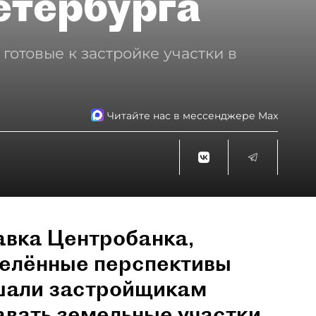
етербурга
готовые к застройке участки в
Читайте нас в мессенджере Max
авка Центробанка,
делённые перспективы
шали застройщикам
авать земельные участки