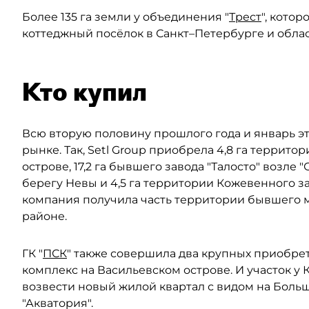
Более 135 га земли у объединения "
Трест
", кото
коттеджный посёлок в Санкт–Петербурге и облас
Кто купил
Всю вторую половину прошлого года и январь э
рынке. Так, Setl Group приобрела 4,8 га террито
острове, 17,2 га бывшего завода "Талосто" возле 
берегу Невы и 4,5 га территории Кожевенного за
компания получила часть территории бывшего 
районе.
ГК "
ПСК
" также совершила два крупных приобре
комплекс на Васильевском острове. И участок у 
возвести новый жилой квартал с видом на Боль
"Акватория".