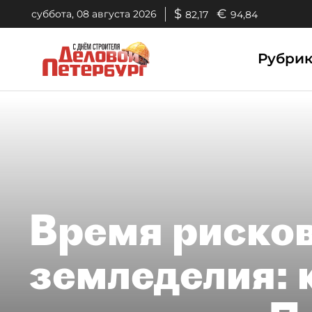
$
€
суббота, 08 августа 2026
82,17
94,84
Рубри
Время риско
земледелия: