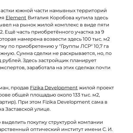
частки южной части намывных территорий
ния
Element
Виталия Коробова купила здесь
 вывел на рынок жилой комплекс в виде пяти
. Ещё часть приобретённого участка за 9
торая намерена возвести здесь 100 тыс. м2
лку по приобретению у "Группы ЛСР" 10,7 га
ную. Сумма сделки не раскрывается, но, по
рд рублей. Здесь застройщик планирует
 экспертов, заработала на этих сделках почти
ман, продав
Fizika Development
жилой проект
рове общей площадью около 133 тыс. м2,
артир). При этом Fizika Development сама в
а Заставской улице.
о выделить покупку структурой компании
рственный оптический институт имени С. И.