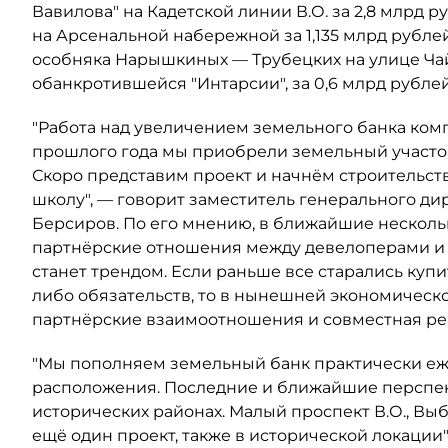
Вавилова" на Кадетской линии В.О. за 2,8 млрд 
на Арсенальной набережной за 1,135 млрд рубл
особняка Нарышкиных — Трубецких на улице Ча
обанкротившейся "Интарсии", за 0,6 млрд рублей
"Работа над увеличением земельного банка ком
прошлого года мы приобрели земельный участок
Скоро представим проект и начнём строительств
школу", — говорит заместитель генерального ди
Берсиров. По его мнению, в ближайшие несколь
партнёрские отношения между девелоперами и в
станет трендом. Если раньше все старались купи
либо обязательств, то в нынешней экономическо
партнёрские взаимоотношения и совместная реа
"Мы пополняем земельный банк практически еже
расположения. Последние и ближайшие перспек
исторических районах. Малый проспект В.О., Выб
ещё один проект, также в исторической локаци