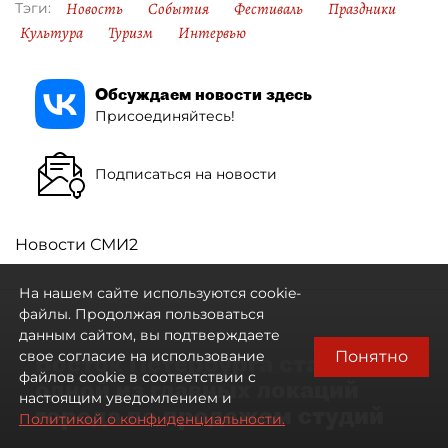
Новость
События
Фестиваль
Праздники
Тэги:
Культура
Туризм
Интервью
Обсуждаем новости здесь
Присоединяйтесь!
Подписаться на новости
Новости СМИ2
На нашем сайте используются cookie-
файлы. Продолжая пользоваться
данным сайтом, вы подтверждаете
Понятно
свое согласие на использование
Восток Петербурга стал
файлов cookie в соответствии с
одной из главных локаций
настоящим уведомлением и
города по продажам студий
Политикой о конфиденциальности.