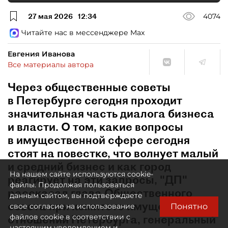
27 мая 2026
12:34
4074
Читайте нас в мессенджере Max
Евгения Иванова
Все материалы автора
Через общественные советы
в Петербурге сегодня проходит
значительная часть диалога бизнеса
и власти. О том, какие вопросы
в имущественной сфере сегодня
стоят на повестке, что волнует малый
и средний бизнес и как город
На нашем сайте используются cookie-
реагирует на эти запросы, "ДП"
файлы. Продолжая пользоваться
рассказал глава Общественного
данным сайтом, вы подтверждаете
совета при комитете имущественных
Понятно
свое согласие на использование
отношений Петербурга, генеральный
файлов cookie в соответствии с
настоящим уведомлением и