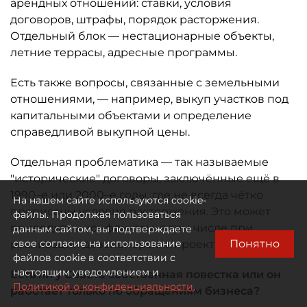
арендных отношений: ставки, условия
договоров, штрафы, порядок расторжения.
Отдельный блок — нестационарные объекты,
летние террасы, адресные программы.
Есть также вопросы, связанные с земельными
отношениями, — например, выкуп участков под
капитальными объектами и определение
справедливой выкупной цены.
Отдельная проблематика — так называемые
"исторические" договоры, заключённые ещё в
1990–е или 2000–е годы, где не всегда чётко
На нашем сайте используются cookie-
прописаны условия расторжения. Это может
файлы. Продолжая пользоваться
приводить к конфликтам, в том числе при
данным сайтом, вы подтверждаете
Понятно
свое согласие на использование
реализации девелоперских проектов.
файлов cookie в соответствии с
настоящим уведомлением и
Есть ли у Совета собственная повестка или он
Политикой о конфиденциальности.
работает только по обращениям бизнеса?