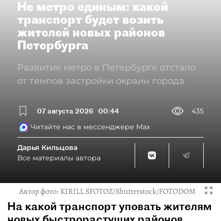
Не метро единым: какой
транспорт будет возить
жителей новых районов
Петербурга
Развитие метро в Петербурге отстало
от темпов застройки окраин города
07 августа 2026
00:44
435
Читайте нас в мессенджере Max
Дарья Кильцова
Все материалы автора
Автор фото:
KIRILL SFOTOZ/Shutterstock/FOTODOM
На какой транспорт уповать жителям
новых быстрорастущих районов