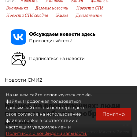
Новость
Ипотека
Банки
Финансы
Тэги:
Экономика
Деловые новости
Новости СПб
Новости СПб сегодня
Жилье
Девелопмент
Обсуждаем новости здесь
Присоединяйтесь!
Подписаться на новости
Новости СМИ2
На нашем сайте используются cookie-
файлы. Продолжая пользоваться
Бизнес на впечатлениях: люди
данным сайтом, вы подтверждаете
платят за событие, собранное
Понятно
свое согласие на использование
для них
файлов cookie в соответствии с
настоящим уведомлением и
Автор фото:
Максим Змеев
Политикой о конфиденциальности.