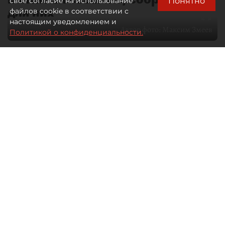
Понятно
свое согласие на использование
для них
файлов cookie в соответствии с
настоящим уведомлением и
Автор фото:
Максим Змеев
Политикой о конфиденциальности.
04 августа 2026
15:51
1718
Читайте нас в мессенджере Max
dp.ru
Все материалы автора
Летний календарь событий
обогатился во многих регионах.
Сегмент сегодня привлекателен как
для культурных институтов, так и для
бизнеса из "непрофильных" сфер.
Каким должен быть современный
фестиваль, чтобы оставаться
востребованным в условиях высокой