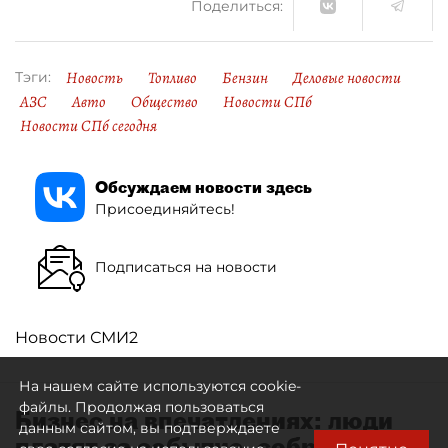
Поделиться:
Новость
Топливо
Бензин
Деловые новости
Тэги:
АЗС
Авто
Общество
Новости СПб
Новости СПб сегодня
Обсуждаем новости здесь
Присоединяйтесь!
Подписаться на новости
Новости СМИ2
На нашем сайте используются cookie-
файлы. Продолжая пользоваться
Бизнес на впечатлениях: люди
данным сайтом, вы подтверждаете
платят за событие, собранное