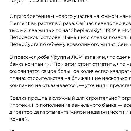
года", — рассказали в компании.
С приобретением нового участка на южном нам
Element вырастет в 3 раза. Сейчас девелопер во
тыс. м2: два жилых дома "Shepilevskiy", "1919" в
Петровском острове. Нынешняя сделка позволит
Петербурга по объёму возводимого жилья. Сейча
В пресс–службе "Группы ЛСР" заявили, что сдел
банка компании. "При этом стоит отметить, что 
сохраняется самое большое количество квадратны
планах строительства на ближайшие несколько 
компания не отказывается", — уточнили предста
Сделка прошла в сложный для строительной отр
ипотеки. Но пополнение земельного банка — вс
директор департамента жилой недвижимости и
Конвей.