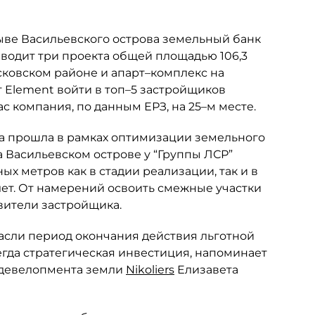
ыве Васильевского острова земельный банк
зводит три проекта общей площадью 106,3
 Московском районе и апарт–комплекс на
 Element войти в топ–5 застройщиков
с компания, по данным ЕРЗ, на 25–м месте.
ка прошла в рамках оптимизации земельного
на Васильевском острове у “Группы ЛСР”
х метров как в стадии реализации, так и в
лет. От намерений освоить смежные участки
вители застройщика.
асли период окончания действия льготной
егда стратегическая инвестиция, напоминает
 девелопмента земли
Nikoliers
Елизавета