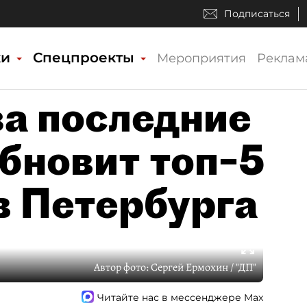
Подписаться
ки
Спецпроекты
Мероприятия
Реклам
а последние
обновит топ–5
 Петербурга
Автор фото:
Сергей Ермохин / "ДП"
Читайте нас в мессенджере Max