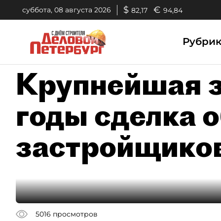
$
€
суббота, 08 августа 2026
82,17
94,84
Рубри
Крупнейшая з
годы сделка 
застройщиков
5016
просмотров