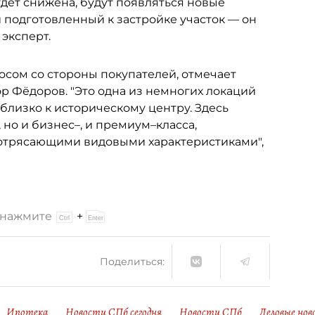
удет снижена, будут появляться новые
подготовленный к застройке участок — он
 эксперт.
сом со стороны покупателей, отмечает
р Фёдоров. "Это одна из немногих локаций
близко к историческому центру. Здесь
но и бизнес–, и премиум–класса,
отрясающими видовыми характеристиками",
и нажмите
+
Поделиться:
Ипотека
Новости СПб сегодня
Новости СПб
Деловые но