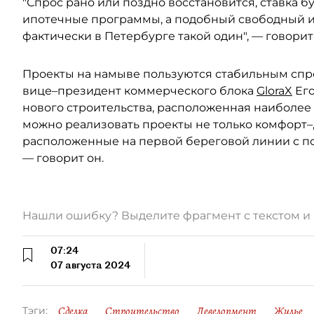
"Спрос рано или поздно восстановится, ставка б
ипотечные программы, а подобный свободный и 
фактически в Петербурге такой один", — говорит
Проекты на намыве пользуются стабильным спро
вице–президент коммерческого блока
GloraX
Его
нового строительства, расположенная наиболее 
можно реализовать проекты не только комфорт–, 
расположенные на первой береговой линии с п
— говорит он.
Нашли ошибку? Выделите фрагмент с текстом 
07:24
07 августа 2024
Сделка
Строительство
Девелопмент
Жилье
Тэги: