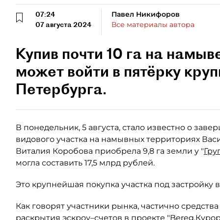
07:24
Павел Никифоров
07 августа 2024
Все материалы автора
Купив почти 10 га на намыв
может войти в пятёрку кру
Петербурга.
В понедельник, 5 августа, стало известно о зав
видового участка на намывных территориях Вас
Виталия Коробова приобрела 9,8 га земли у "
Гру
могла составить 17,5 млрд рублей.
Это крупнейшая покупка участка под застройку в
Как говорят участники рынка, частично средства
раскрытия эскроу–счетов в проекте "Bereg.Курор