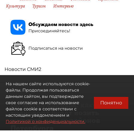
Культура
Туризм
Интервью
Обсуждаем новости здесь
Присоединяйтесь!
Подписаться на новости
Новости СМИ2
На нашем сайте используются cookie-
файлы. Продолжая пользоваться
данным сайтом, вы подтверждаете
Понятно
свое согласие на использование
Не метро единым: какой
файлов cookie в соответствии с
транспорт будет возить
настоящим уведомлением и
жителей новых районов
Политикой о конфиденциальности.
Петербурга