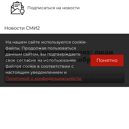
Подписаться на новости
Новости СМИ2
На нашем сайте используются cookie-
файлы. Продолжая пользоваться
Бизнес на впечатлениях: люди
данным сайтом, вы подтверждаете
платят за событие, собранное
Понятно
свое согласие на использование
для них
файлов cookie в соответствии с
настоящим уведомлением и
Автор фото:
Максим Змеев
Политикой о конфиденциальности.
04 августа 2026
15:51
593
Читайте нас в мессенджере Max
dp.ru
Все материалы автора