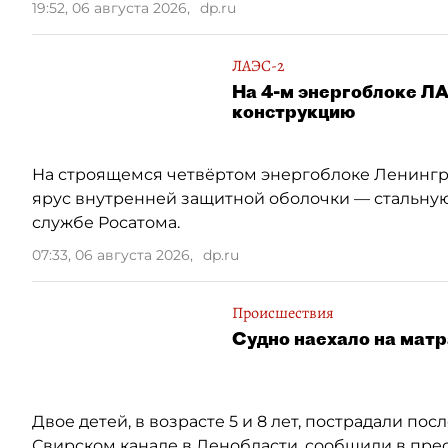
19:52, 06 августа 2026
,
dp.ru
ЛАЭС-2
На 4-м энергоблоке Л
конструкцию
На строящемся четвёртом энергоблоке Ленингр
ярус внутренней защитной оболочки — стальную
службе Росатома.
07:33, 06 августа 2026
,
dp.ru
Происшествия
Судно наехало на матр
Двое детей, в возрасте 5 и 8 лет, пострадали по
Свирском канале в Ленобласти, сообщили в пре