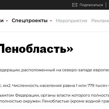
Подписаться
ки
Спецпроекты
Мероприятия
Реклам
«Ленобласть»
дерации, расположенный на северо-западе европейс
 км2. Численность населения равна 1 млн 779 тысяч 
ъектом Федерации, органы власти которого полност
й полностью окружен Ленобластью (кроме водной гра