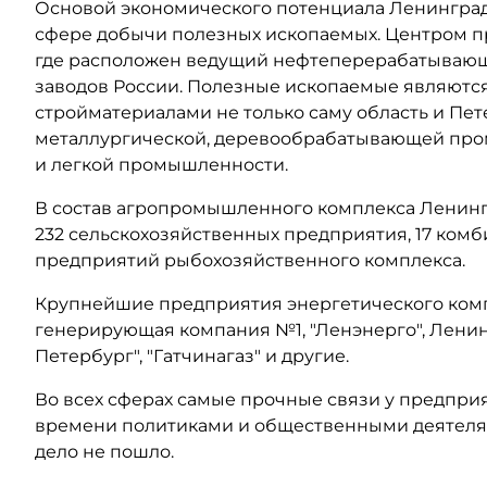
Основой экономического потенциала Ленинград
сфере добычи полезных ископаемых. Центром пр
где расположен ведущий нефтеперерабатывающ
заводов России. Полезные ископаемые являютс
стройматериалами не только саму область и Пет
металлургической, деревообрабатывающей пр
и легкой промышленности.
В состав агропромышленного комплекса Ленингр
232 сельскохозяйственных предприятия, 17 ко
предприятий рыбохозяйственного комплекса.
Крупнейшие предприятия энергетического компл
генерирующая компания №1
, "Ленэнерго", Лен
Петербург", "Гатчинагаз" и другие.
Во всех сферах самые прочные связи у предпри
времени политиками и общественными деятелями
дело не пошло.