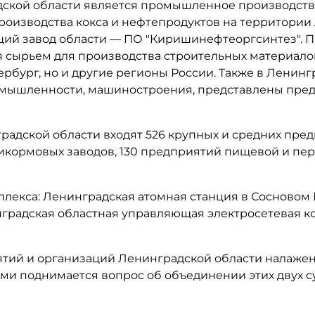
ской области является промышленное производство
оизводства кокса и нефтепродуктов на территории
ий завод области — ПО "
Киришинефтеоргсинтез
".
я сырьем для производства строительных материал
ербург, но и другие регионы России. Также в Ленин
омышленности, машиностроения, представлены пре
адской области входят 526 крупных и средних пред
мбикормовых заводов, 130 предприятий пищевой и п
екса: Ленинградская атомная станция в Сосновом 
инградская областная управляющая электросетевая к
ятий и организаций Ленинградской области налажены
 поднимается вопрос об объединении этих двух су