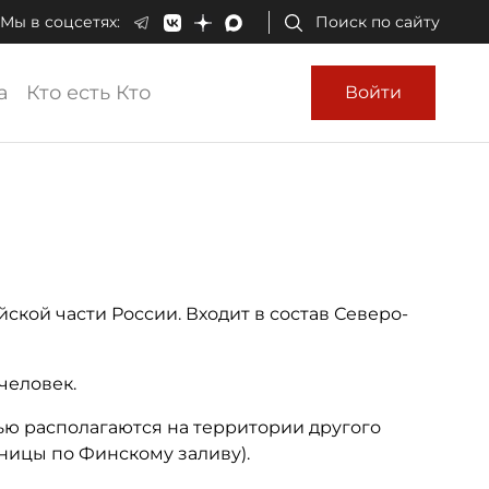
Мы в соцсетях:
Поиск по сайту
а
Кто есть Кто
Войти
кой части России. Входит в состав Северо-
человек.
ью располагаются на территории другого
ницы по Финскому заливу).