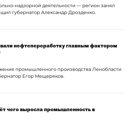
ольно-надзорной деятельности — регион занял
бщил губернатор Александр Дрозденко.
звали нефтепереработку главным фактором
а
ижения промышленного производства Ленобласти
убернатор Егор Мещеряков.
чёт чего выросла промышленность в