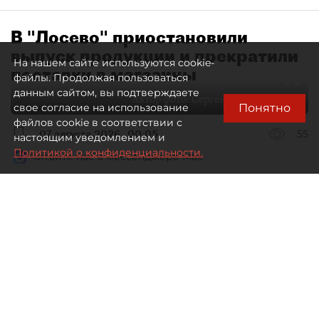
В "Лосево" приостановили
выпуск продукции и прекратили
На нашем сайте используются cookie-
поставки в магазины
файлы. Продолжая пользоваться
данным сайтом, вы подтверждаете
Автор фото:
Сергей Ермохин / "ДП"
Понятно
свое согласие на использование
файлов cookie в соответствии с
07 августа 2026
00:05
55
настоящим уведомлением и
Политикой о конфиденциальности.
Читайте нас в мессенджере Max
Дарья Зайцева
Все материалы автора
Производитель молочных продуктов из
Ленинградской области "Лосево" снова
приостановил производство и прекратил
поставки в торговые сети. Это произошло уже во
второй раз, впервые компания находилась на