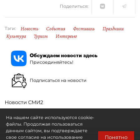
Поделиться:
Новость
События
Фестиваль
Праздники
Тэги:
Культура
Туризм
Интервью
Обсуждаем новости здесь
Присоединяйтесь!
Подписаться на новости
Новости СМИ2
На нашем сайте используются cookie-
файлы. Продолжая пользоваться
данным сайтом, вы подтверждаете
Понятно
свое согласие на использование
Не метро единым: какой