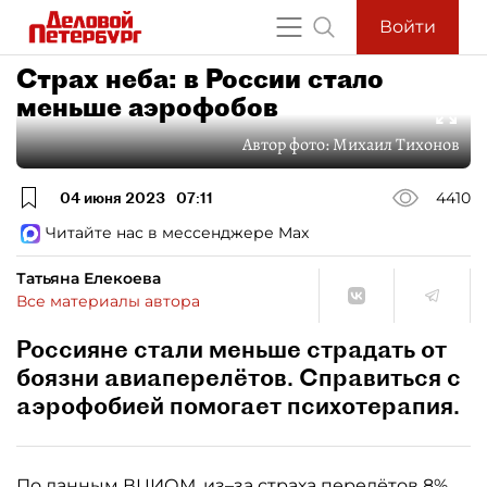
Войти
Страх неба: в России стало
меньше аэрофобов
Автор фото:
Михаил Тихонов
04 июня 2023
07:11
4410
Читайте нас в мессенджере Max
Татьяна Елекоева
Все материалы автора
Россияне стали меньше страдать от
боязни авиаперелётов. Справиться с
аэрофобией помогает психотерапия.
По данным ВЦИОМ, из–за страха перелётов 8%