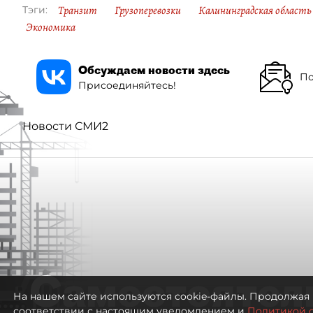
Транзит
Грузоперевозки
Калининградская область
Тэги:
Экономика
Обсуждаем новости здесь
По
Присоединяйтесь!
Новости СМИ2
Самостоятел
На нашем сайте используются cookie-файлы. Продолжая 
соответствии с настоящим уведомлением и
Политикой 