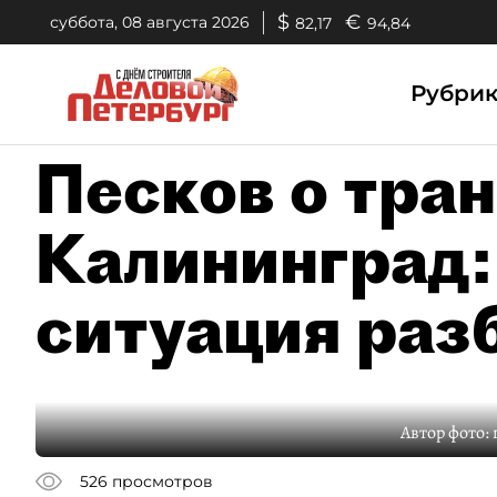
$
€
суббота, 08 августа 2026
82,17
94,84
Рубри
Песков о тран
Калининград:
ситуация раз
Автор фото:
526
просмотров