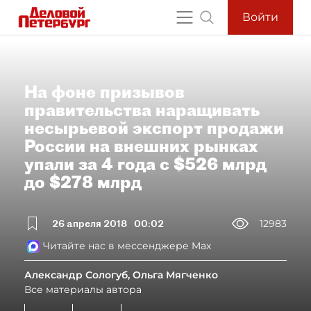
Войти
На фоне призывов
правительства наращивать
несырьевой экспорт продажи
России на внешних рынках
упали за 4 года с $526 млрд
до $278 млрд
26 апреля 2018
00:02
12983
Читайте нас в мессенджере Max
Александр Сологуб, Ольга Мягченко
Все материалы автора