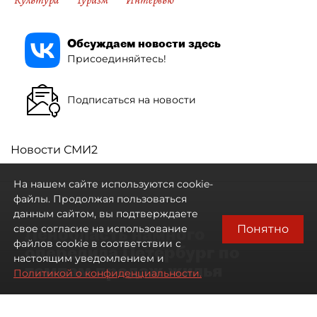
Культура
Туризм
Интервью
Обсуждаем новости здесь
Присоединяйтесь!
Подписаться на новости
Новости СМИ2
На нашем сайте используются cookie-
файлы. Продолжая пользоваться
данным сайтом, вы подтверждаете
Понятно
свое согласие на использование
Ленобласть намного
файлов cookie в соответствии с
опередила Петербург по
настоящим уведомлением и
темпам продаж жилья
Политикой о конфиденциальности.
07 августа 2026
17:57
95