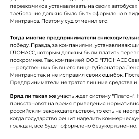
перевозчиков устанавливать на своих автобусах
требование должно было быть оформлено в виде
Минтранса. Поэтому суд отменил его.
Тогда многие предприниматели снисходительн
победу. Правда, за компаниями, устанавливаю
ГЛОНАСС, которым должны были платить перевоз
поскромнее. Так, компанией ООО "ГЛОНАСС Севе
— родственник бывшего вице-губернатора Лено
Минтранс так и не исправил своих ошибок. Поста
Предприниматели не тратят лишние средства и
Вряд ли такая же
участь ждет систему "Платон".
приостановят на время приведения нормативно-
российским законодательством, то есть на неоп
когда государство решит наделить коммерческую
граждан, все будет оформлено безукоризненно.