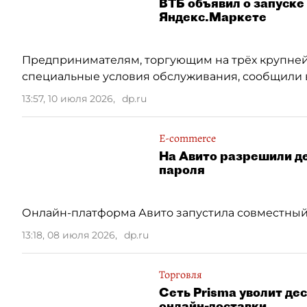
ВТБ объявил о запуске
Яндекс.Маркете
Предпринимателям, торгующим на трёх крупней
специальные условия обслуживания, сообщили в
13:57, 10 июля 2026
,
dp.ru
E-commerce
На Авито разрешили д
пароля
Онлайн-платформа Авито запустила совместный
13:18, 08 июля 2026
,
dp.ru
Торговля
Сеть Prisma уволит де
онлайн-доставки