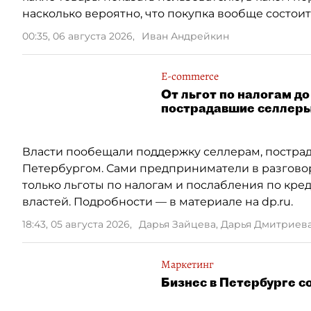
насколько вероятно, что покупка вообще состоит
00:35, 06 августа 2026
,
Иван Андрейкин
E-commerce
От льгот по налогам д
пострадавшие селлер
Власти пообещали поддержку селлерам, пострада
Петербургом. Сами предприниматели в разговор
только льготы по налогам и послабления по кре
властей. Подробности — в материале на dp.ru.
18:43, 05 августа 2026
,
Дарья Зайцева, Дарья Дмитриев
Маркетинг
Бизнес в Петербурге 