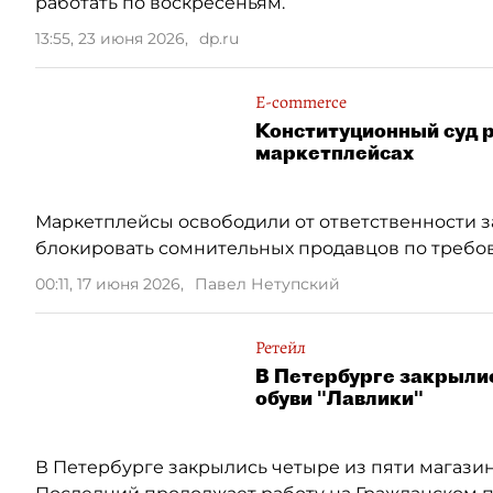
работать по воскресеньям.
13:55, 23 июня 2026
,
dp.ru
E-commerce
Конституционный суд р
маркетплейсах
Маркетплейсы освободили от ответственности з
блокировать сомнительных продавцов по требо
00:11, 17 июня 2026
,
Павел Нетупский
Ретейл
В Петербурге закрылис
обуви "Лавлики"
В Петербурге закрылись четыре из пяти магазин