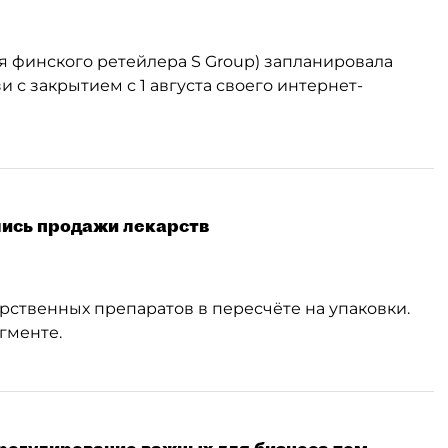
я финского ретейлера S Group) запланировала
и с закрытием с 1 августа своего интернет-
лись продажи лекарств
ственных препаратов в пересчёте на упаковки.
гменте.