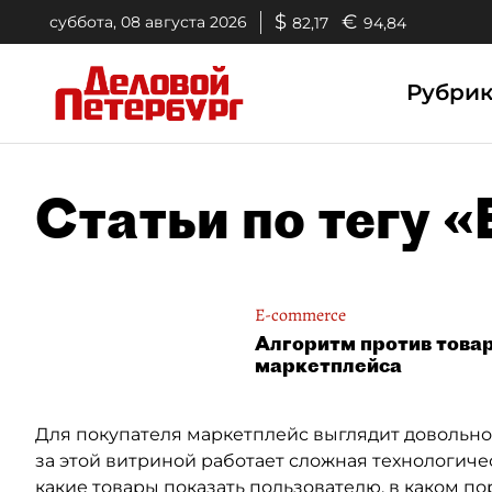
$
€
суббота, 08 августа 2026
82,17
94,84
Рубри
Статьи по тегу 
E-commerce
Алгоритм против товара
маркетплейса
Для покупателя маркетплейс выглядит довольно 
за этой витриной работает сложная технологиче
какие товары показать пользователю, в каком по