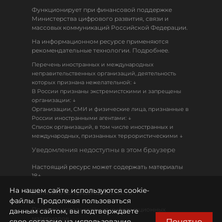
Функционирует при финансовой поддержке
Министерства цифрового развития, связи и
массовых коммуникаций Российской Федерации.
На информационном ресурсе применяются
рекомендательные технологии. Подробнее.
Перечень иностранных и международных
неправительственных организаций, деятельность
↓
которых признана нежелательной:
В России признаны экстремистскими и запрещены
↓
организации:
Организации, СМИ и физические лица, признанные в
↓
России иностранными агентами:
Список организаций, в том числе иностранных и
↓
международных, признанных террористическими
Уведомления недоступны в этом браузере
Настоящий ресурс может содержать материалы
18+
На нашем сайте используются cookie-
Политика конфиденциальности
файлы. Продолжая пользоваться
Правила использования информационных
данным сайтом, вы подтверждаете
материалов
Понятно
свое согласие на использование