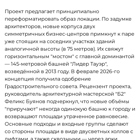
Проект предлагает принципиально
переформатировать образ локации. По задумке
архитекторов, новые корпуса двух
симметричных бизнес-центров примкнут к паре
уже стоящих на соседних участках зданий
аналогичной высоты (в 75 метров). Их свяжут
горизонтальным "мостом" с главной доминантой
— 145-метровой башней "Лидер Тауэр",
возведённой в 2013 году. В феврале 2026-го
концепция получила одобрение
Градостроительного совета. Рецензент проекта,
руководитель архитектурной мастерской "Б2"
Феликс Буянов подчеркнул, что новые объёмы
"приручают" некогда одинокую башню к городу и
возвращают площади утраченное равновесие.
Основные подходы и входные группы сделают
со стороны площади в виде двусветных холлов с
лифтами, а также сквозными — через арки,