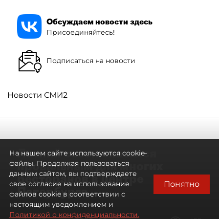
Обсуждаем новости здесь
Присоединяйтесь!
Подписаться на новости
Новости СМИ2
Летний сезон оказался
На нашем сайте используются cookie-
провальным для многих
файлы. Продолжая пользоваться
данным сайтом, вы подтверждаете
ресторанов в центре
Понятно
свое согласие на использование
Петербурга
файлов cookie в соответствии с
настоящим уведомлением и
Политикой о конфиденциальности.