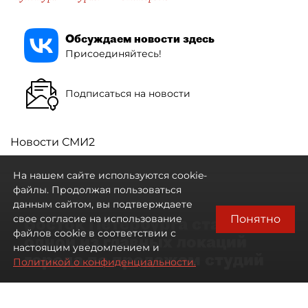
Обсуждаем новости здесь
Присоединяйтесь!
Подписаться на новости
Новости СМИ2
На нашем сайте используются cookie-
файлы. Продолжая пользоваться
данным сайтом, вы подтверждаете
Понятно
свое согласие на использование
Восток Петербурга стал
файлов cookie в соответствии с
одной из главных локаций
настоящим уведомлением и
города по продажам студий
Политикой о конфиденциальности.
09 августа 2026
00:05
139