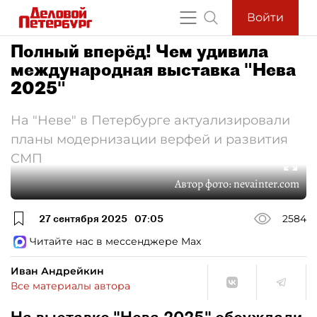
Войти
Полный вперёд! Чем удивила
международная выставка "Нева
2025"
На "Неве" в Петербурге актуализировали
планы модернизации верфей и развития
СМП
Автор фото:
nevainter.com
27 сентября 2025
07:05
2584
Читайте нас в мессенджере Max
Иван Андрейкин
Все материалы автора