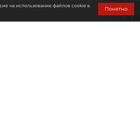
сие на использование файлов cookie в
Понятно
Автор фото:
Михаил Тихонов / "ДП"