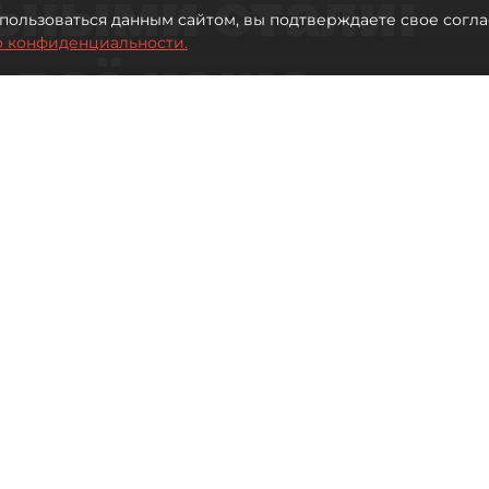
ьными стали:
пользоваться данным сайтом, вы подтверждаете свое согла
о конфиденциальности.
 всё чаще
ию без
в
 Турции без покупки туров
Читайте нас в мессенджере Max