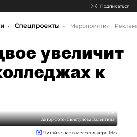
Подписаться
ки
Спецпроекты
Мероприятия
Реклам
двое увеличит
колледжах к
Автор фото:
Свистунова Валентина
Читайте нас в мессенджере Max