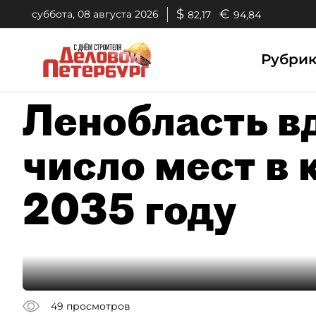
$
€
суббота, 08 августа 2026
82,17
94,84
Рубри
Ленобласть в
число мест в 
2035 году
49
просмотров