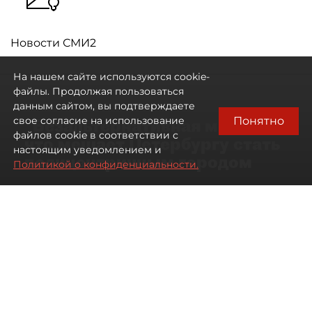
Новости СМИ2
На нашем сайте используются cookie-
файлы. Продолжая пользоваться
данным сайтом, вы подтверждаете
Понятно
свое согласие на использование
"Безальтернативная модель":
файлов cookie в соответствии с
что мешает Петербургу стать
настоящим уведомлением и
полицентричным городом
Политикой о конфиденциальности.
Районы массовой застройки в
Петербурге стали развиваться
неравномерно
08 августа 2026
00:10
688
Читайте нас в мессенджере Max