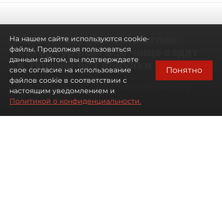
Самостоятельными стали:
На нашем сайте используются cookie-
петербуржцы всё чаще ездят
файлы. Продолжая пользоваться
данным сайтом, вы подтверждаете
в Турцию без покупки туров
Понятно
свое согласие на использование
файлов cookie в соответствии с
Петербуржцы стали чаще отдыхать в
настоящим уведомлением и
Турции без покупки туров
Политикой о конфиденциальности.
08 августа 2026
00:05
2651
Читайте нас в мессенджере Max
Дарья Дмитриева
Все материалы автора
Автор фото:
Михаил Тихонов / "ДП"