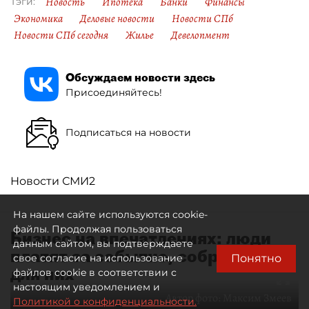
Новость
Ипотека
Банки
Финансы
Тэги:
Экономика
Деловые новости
Новости СПб
Новости СПб сегодня
Жилье
Девелопмент
Обсуждаем новости здесь
Присоединяйтесь!
Подписаться на новости
Новости СМИ2
На нашем сайте используются cookie-
файлы. Продолжая пользоваться
Бизнес на впечатлениях: люди
данным сайтом, вы подтверждаете
платят за событие, собранное
Понятно
свое согласие на использование
для них
файлов cookie в соответствии с
настоящим уведомлением и
Автор фото:
Максим Змеев
Политикой о конфиденциальности.