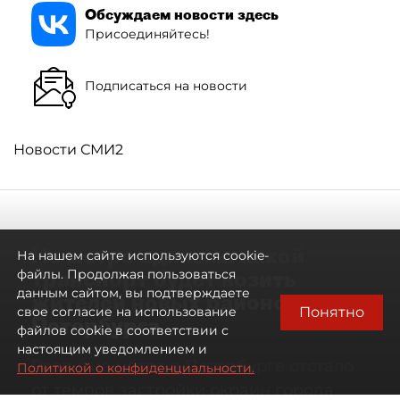
Обсуждаем новости здесь
Присоединяйтесь!
Подписаться на новости
Новости СМИ2
Не метро единым: какой
На нашем сайте используются cookie-
транспорт будет возить
файлы. Продолжая пользоваться
данным сайтом, вы подтверждаете
жителей новых районов
Понятно
свое согласие на использование
Петербурга
файлов cookie в соответствии с
настоящим уведомлением и
Развитие метро в Петербурге отстало
Политикой о конфиденциальности.
от темпов застройки окраин города