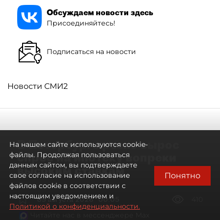
Обсуждаем новости здесь
Присоединяйтесь!
Подписаться на новости
Новости СМИ2
В Петербурге резко вырос
На нашем сайте используются cookie-
спрос на ипотеку вопреки
файлы. Продолжая пользоваться
данным сайтом, вы подтверждаете
высоким ставкам
Понятно
свое согласие на использование
файлов cookie в соответствии с
настоящим уведомлением и
09 августа 2026
00:05
410
Политикой о конфиденциальности.
Читайте нас в мессенджере Max