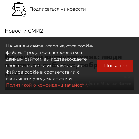
Подписаться на новости
Новости СМИ2
На нашем сайте используются cookie-
файлы. Продолжая пользоваться
Бизнес на впечатлениях: люди
данным сайтом, вы подтверждаете
платят за событие, собранное
Понятно
свое согласие на использование
для них
файлов cookie в соответствии с
настоящим уведомлением и
Автор фото:
Максим Змеев
Политикой о конфиденциальности.
04 августа 2026
15:51
1102
Читайте нас в мессенджере Max
dp.ru
Все материалы автора