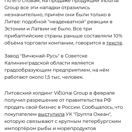
По его словам, на продаже продукции Vičiūnai
Group все эти нападки отразились
незначительно, причём они были только в
Литве: подобной "неадекватной" реакции в
Эстонии и Латвии не было. Все три
прибалтийские страны раньше составляли 10%
объёма торговли компании, говорится в
тексте
.
Завод "Вичюнай-Русь" в Советске
Калининградской области является
градообразующим предприятием, на нём
работают около 1,5 тыс. человек.
Литовский холдинг Vičiūnai Group в феврале
получил разрешение от правительства РФ
продать свой бизнес в России. Сообщалось, что
покупателем
выступила
УК "Группа Океан",
которую связывают с крупным петербургским
импортёром рыбы и морепродуктов