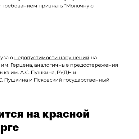
 с требованием признать "Молочную
уза о
недопустимости нарушений
на
 им. Герцена
, аналогичные предостережения
ыка им. А.С. Пушкина, РУДН и
.С. Пушкина и Псковский государственный
ится на красной
урге