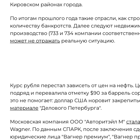
Кировском районах города.
По итогам прошлого года такие отрасли, как стр
количеству банкротств. Далее следуют недвиж
производство (733 и 734 компании соответственн
может не отражать
реальную ситуацию.
Автор: Сергей Коньков / "Деловой Петербург"
Курс рубля перестал зависеть от цен на нефть. 
подряд и перевалила отметку $90 за баррель со
это не помогает: доллар США норовит закрепит
материале
"Делового Петербурга".
Московская компания ООО "Авторитэйл М"
стал
Wagner. По данным СПАРК, после заключения с
юридические лица "Вагнер премиум", "Вагнер пр