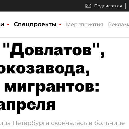
Подписаться
ки
Спецпроекты
Мероприятия
Реклам
"Довлатов",
окозавода,
 мигрантов:
 апреля
ица Петербурга скончалась в больнице