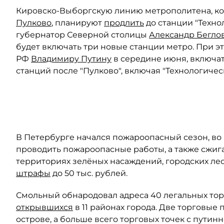
Кировско-Выборгскую линию метрополитена, ко
Пулково
, планируют
продлить
до станции "Техно
губернатор Северной столицы
Александр Бегло
будет включать три новые станции метро. При э
РФ
Владимиру Путину
в середине июня, включа
станций после "Пулково", включая "Технологичес
Автор: Alexandr Meerson / "Деловой Петербург"
В Петербурге начался пожароопасный сезон, во 
проводить пожароопасные работы, а также сжига
территориях зелёных насаждений, городских ле
штрафы
до 50 тыс. рублей.
Смольный обнародовал адреса 40 легальных тор
открывшихся
в 11 районах города. Две торговые
острове, а больше всего торговых точек с пути