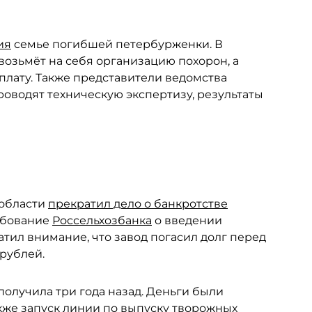
ия
семье погибшей петербурженки. В
возьмёт на себя организацию похорон, а
лату. Также представители ведомства
роводят техническую экспертизу, результаты
 области
прекратил дело о банкротстве
ребование
Россельхозбанка
о введении
тил внимание, что завод погасил долг перед
рублей.
получила три года назад. Деньги были
кже запуск линии по выпуску творожных