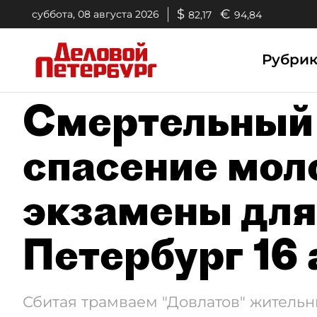
$
€
суббота, 08 августа 2026
82,17
94,84
Рубри
Смертельный 
спасение мол
экзамены для
Петербург 16
Сбитая трамваем "Довлатов" жительн