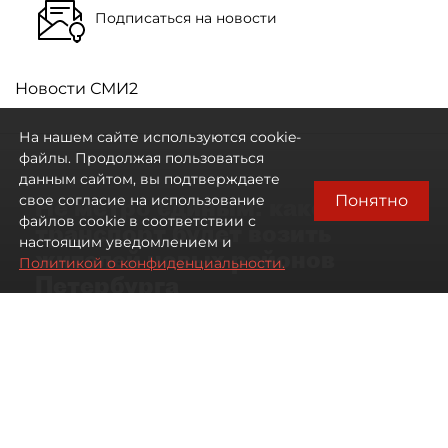
Подписаться на новости
Новости СМИ2
На нашем сайте используются cookie-
файлы. Продолжая пользоваться
данным сайтом, вы подтверждаете
Понятно
свое согласие на использование
Не метро единым: какой
файлов cookie в соответствии с
транспорт будет возить
настоящим уведомлением и
жителей новых районов
Политикой о конфиденциальности.
Петербурга
Развитие метро в Петербурге отстало
от темпов застройки окраин города
07 августа 2026
00:44
1476