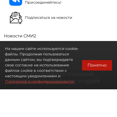
Присоединяйтесь!
Подписаться на новости
Новости СМИ2
На нашем сайте используются cookie-
файлы. Продолжая пользоваться
данным сайтом, вы подтверждаете
Понятно
свое согласие на использование
Восток Петербурга стал
файлов cookie в соответствии с
одной из главных локаций
настоящим уведомлением и
города по продажам студий
Политикой о конфиденциальности.
09 августа 2026
00:05
246
Читайте нас в мессенджере Max
Артемий Анин