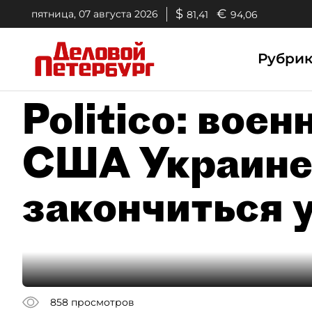
$
€
пятница, 07 августа 2026
81,41
94,06
Рубри
Politico: вое
США Украине
закончиться 
858
просмотров