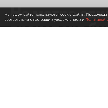
Не метро еди
На нашем сайте используются cookie-файлы. Продолжая 
соответствии с настоящим уведомлением и
Политикой 
транспорт бу
жителей нов
Петербурга
Развитие метро в Петербурге отстал
города
343
просмотров
00:44
Дарья Кильцова