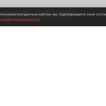
ным: какой
пользоваться данным сайтом, вы подтверждаете свое согла
о конфиденциальности.
дет возить
ых районов
о от темпов застройки окраин
Читайте нас в мессенджере Max