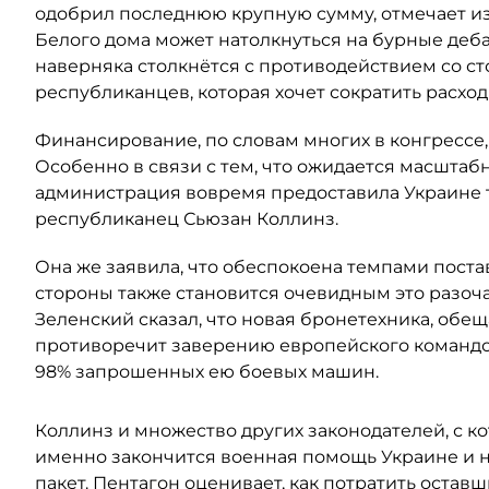
одобрил последнюю крупную сумму, отмечает из
Белого дома может натолкнуться на бурные деба
наверняка столкнётся с противодействием со с
республиканцев, которая хочет сократить расход
Финансирование, по словам многих в конгрессе,
Особенно в связи с тем, что ожидается масштаб
администрация вовремя предоставила Украине то
республиканец Сьюзан Коллинз.
Она же заявила, что обеспокоена темпами пост
стороны также становится очевидным это разо
Зеленский сказал, что новая бронетехника, обещ
противоречит заверению европейского командов
98% запрошенных ею боевых машин.
Коллинз и множество других законодателей, с кот
именно закончится военная помощь Украине и 
пакет. Пентагон оценивает, как потратить остав