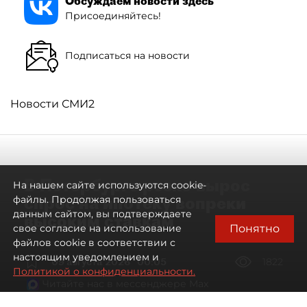
Обсуждаем новости здесь
Присоединяйтесь!
Подписаться на новости
Новости СМИ2
В Петербурге резко вырос
На нашем сайте используются cookie-
спрос на ипотеку вопреки
файлы. Продолжая пользоваться
данным сайтом, вы подтверждаете
высоким ставкам
Понятно
свое согласие на использование
файлов cookie в соответствии с
настоящим уведомлением и
09 августа 2026
00:05
1822
Политикой о конфиденциальности.
Читайте нас в мессенджере Max