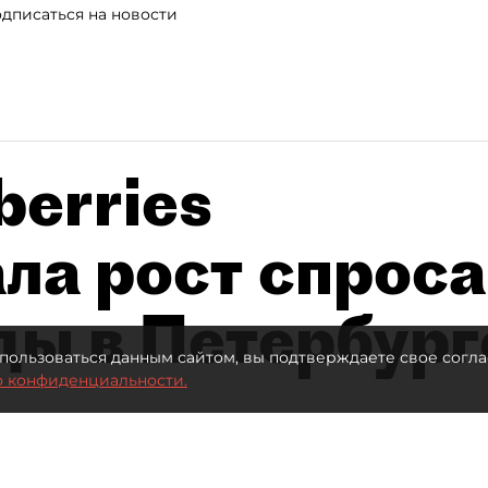
дписаться на новости
berries
ла рост спроса
ды в Петербург
пользоваться данным сайтом, вы подтверждаете свое согла
о конфиденциальности.
Автор фото:
Stokkete / Shutterstock / FOTODOM