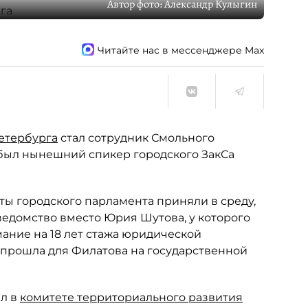
Автор фото:
Александр Кулыгин
Читайте нас в мессенджере Max
етербурга
стал сотрудник Смольного
был нынешний спикер городского ЗакСа
ты городского парламента приняли в среду,
ведомство вместо Юрия Шутова, у которого
ание на 18 лет стажа юридической
— прошла для Филатова на государственной
л в
комитете территориального развития