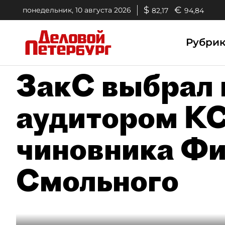
$
€
понедельник, 10 августа 2026
82,17
94,84
Рубри
ЗакС выбрал
аудитором КС
чиновника Фи
Смольного