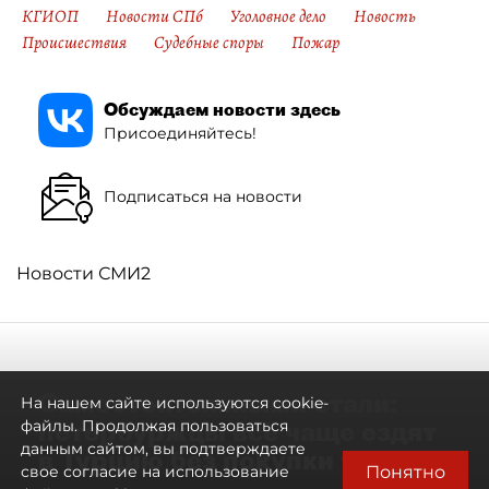
КГИОП
Новости СПб
Уголовное дело
Новость
Происшествия
Судебные споры
Пожар
Обсуждаем новости здесь
Присоединяйтесь!
Подписаться на новости
Новости СМИ2
Самостоятельными стали:
На нашем сайте используются cookie-
петербуржцы всё чаще ездят
файлы. Продолжая пользоваться
данным сайтом, вы подтверждаете
в Турцию без покупки туров
Понятно
свое согласие на использование