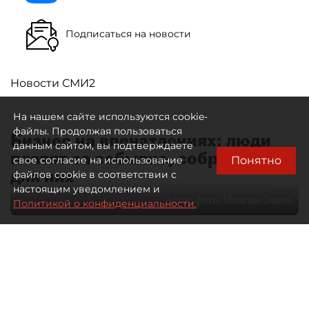
Подписаться на новости
Новости СМИ2
На нашем сайте используются cookie-
файлы. Продолжая пользоваться
Бизнес на впечатлениях: люди
данным сайтом, вы подтверждаете
платят за событие, собранное
Понятно
свое согласие на использование
для них
файлов cookie в соответствии с
настоящим уведомлением и
Автор фото:
Максим Змеев
Политикой о конфиденциальности.
04 августа 2026
15:51
1944
Читайте нас в мессенджере Max
dp.ru
Все материалы автора