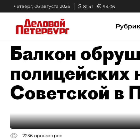
$
€
четверг, 06 августа 2026
81,41
94,06
Рубри
Балкон обруш
полицейских 
Советской в 
2236
просмотров